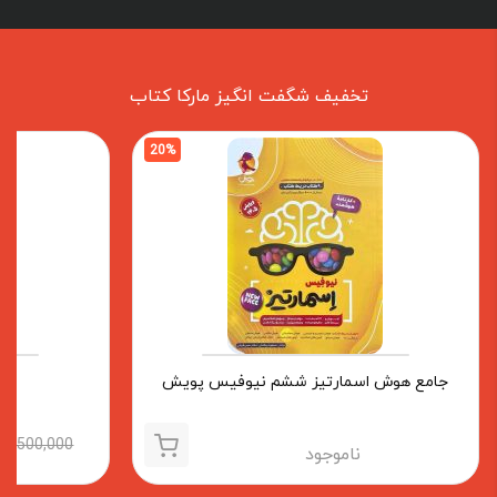
تخفیف شگفت انگیز مارکا کتاب
20%
جامع هوش اسمارتیز ششم نیوفیس پویش
با
2,500,000
ناموجود