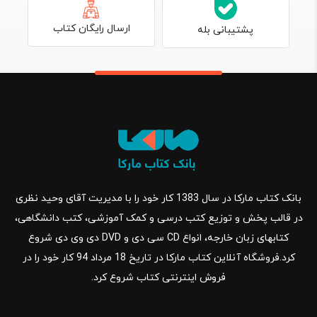
مجموعه مهندسی منابع طبيعی ـ مرتع و آبخيزداری
مجموعه مهندسی كشاورزی ـ آب
ارسال رایگان کتاب
پشتیبانی بله
مجموعه مهندسی كشاورزی ـ زراعت و اصلاح نباتات
مهندسی كشاورزی ـ اقتصاد كشاورزی
مهندسی كشاورزی ـ علوم باغبانی
ترويج و آموزش كشاورزی
مجموعه مهندسی منابع طبيعی ـ جنگل
مجموعه كشاورزی ـ علوم خاك
مجموعه مهندسی كشاورزی ـ علوم دام و طيور
مهندسی توليدات گياهی
بانک کتاب مارکا در سال 1383 کار خود را با مدیریت آقای وحید نظری
مجموعه مهندسی منابع طبيعی ـ چوب
در قالب پخش و توزیع کتب درسی و کمک آموزشی، کتب دانشگاهی،
علوم و مهندسی صنايع غذايی
کتابهای زبان خارجه، انواع CD سی دی و DVD دی وی دی شروع
حشره‌شناسی كشاورزی
کرد.فروشگاه آنلاین کتاب مارکا در تاریخ 18 مرداد 94 کار خود را در
مهندسی مكانيك بيوسيستم
فروش اینترنتی کتاب شروع کرد.
خرید کتاب کشاورزی به صورت آنلاین از مارکا کتاب
خرید کتاب دانشگاهی
از جمله ملزومات اصلی هر دانشجو به‌حساب