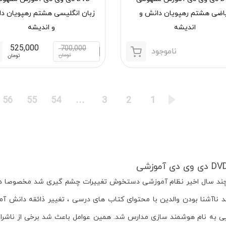
اضی هشتم رهپویان دانش و
زبان انگلیسی هشتم رهپویان د
اندیشه
و اندیشه
525,000
700,000
ناموجود
تومان
تومان
56
55
54
…
3
2
1
ند سال اخیر نظام آموزشی دستخوش تغییرات چشم گیری شد مخصوصا د
د ناآشنا بودن والدین با محتوای کتاب های درسی ، تغییر ذائقه دانش آم
یی به نام هوشمند سازی مدارس شد. همین عوامل باعث شد برخی از ناش