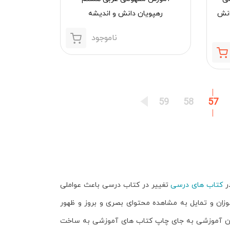
انش
رهپویان دانش و اندیشه
ناموجود
قیمت
قیمت
فعلی:
اصلی:
525,000 تومان.
700,000 تومان
بود.
59
58
57
ر
کتاب های درسی
تغییر در کتاب درسی باعث عواملی
وزان و تمایل به مشاهده محتوای بصری و بروز و ظهور
ران آموزشی به جای چاپ کتاب های آموزشی به ساخت