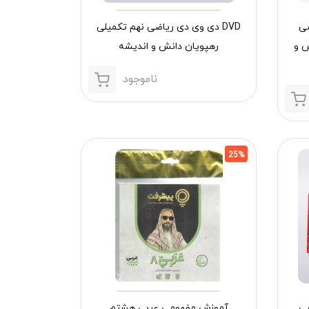
می
DVD دی وی دی ریاضی نهم تکمیلی
ش و
رهپویان دانش و اندیشه
ناموجود
25%
می
آموزش مفهومی عربی هشتم