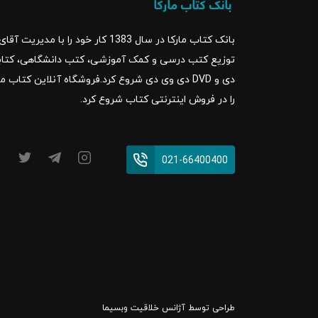
DVD دی وی دی آموزش تکمیلی رهپویان
این دی 
بانک کتاب مارکا در سال 1383 کار خود ر
دولتی ا
آزمون ها
DVD دی وی دی آموزش از طریق حل تمرین رهپویان
را در فروش اینترنتی کتاب شروع کرد.
شامل حل
021-66400400
و شیوا م
طراحی توسط
آژانس خلاقیت وبسیما