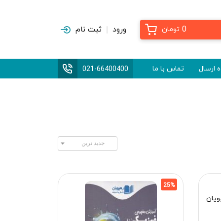
0
ورود
ثبت نام
تومان
 ارسال
تماس با ما
021-66400400
25%
ویان