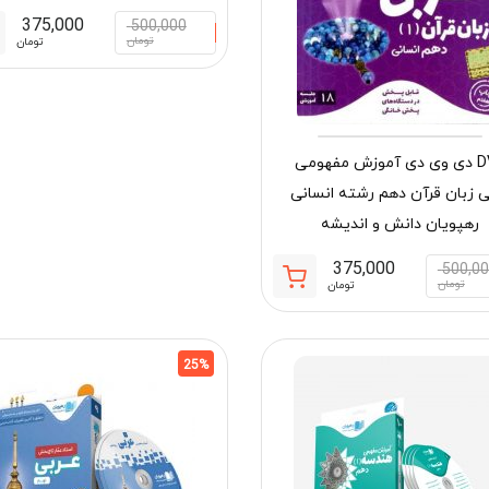
375,000
500,000
تومان
تومان
DVD دی وی دی آموزش مفهومی
ی زبان قرآن دهم رشته انسانی
رهپویان دانش و اندیشه
375,000
500,0
قیمت
قیمت
تومان
تومان
فعلی:
اصلی:
375,000 تومان.
500,000 تومان
بود.
25%