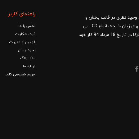
وی دی در دو پایه پنجم و نهم منتشر میشود و برای آمادگی دانش آموزا
راهنمای کاربر
ا با مدیریت آقای وحید نظری در قالب پخش و
ست . که شامل مرور مفاهیم کتاب درسی به صورت خلاصه ، حل تست های مشت
توزیع کتب درسی و کمک آموزشی، کتب دانشگاهی، کتابهای زبان خارجه، انواع CD سی
تماس با ما
ی معتبر بین المللی می باشد .
ثبت شکایات
دی و DVD دی وی دی شروع کرد.فروشگاه آنلاین کتاب مارکا در تاریخ 18 مرداد 94 کار خود
قوانین و مقررات
نحوه ارسال
مارکا بلاگ
 مثال ها و تمرین های مهم کتاب درسی ، طرح و بررسی فعالیت های مهم ک
درباره ما
یباشند.
حریم خصوصی کاربر