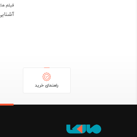
فیلم های
آشنایی با انواع VD
رهپویا
انتشارا
دانش آمو
DVD دی وی دی آموزش جامع رهپویان
این دی 
و مثال 
راهنمای خرید
باشند.
DVD دی وی دی آموزش مفهومی رهپویان
دی وی د
روان . 
نمونه ت