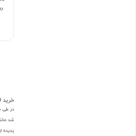
ری
خرید DVD دی وی دی آموزشی
در طی چ
شد مانن
پدیده ا