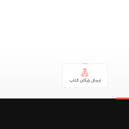
داخته . در این محصولات که مختص به دروس اختصاصی و
یادگیری می باشد. مدرس در طی چند جلسه مفاهیم آموزشی را تدریس میکند و این جلسات در قالب چند حلقه DVD منتشر می شوند و
ام مفاهیم کتاب درسی ، بررسی و توجه به تمرین ها
ارج از کشور و همچنین آزمون های تالیفی و معتبر می
ارسال رایگان کتاب
امل تدریس مباحث کتاب درسی با بیانی ساده ، شیوا و
ی های نوین آموزشی ، پوشش دهی کامل کتاب درسی . حل