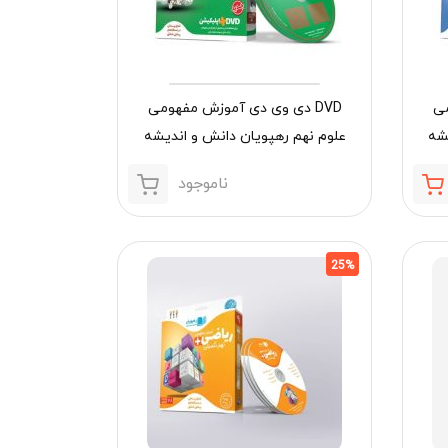
می
DVD دی وی دی آموزش مفهومی
یشه
علوم نهم رهپویان دانش و اندیشه
ناموجود
قیمت
قیمت
فعلی:
اصلی:
300,000 تومان.
400,000 تومان
بود.
25%