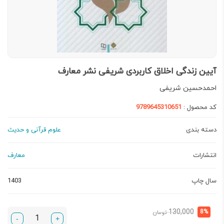
آیین زندگی اخلاق کاربردی شریفی نشر معارف
احمدحسین شریفی
کد محصول :
9789645310651
دسته بندی
علوم قرآنی و حدیث
انتشارات
معارف
سال چاپ
1403
قیمت
قیمت
130,000
8%
تومان
-
+
فعلی:
اصلی: