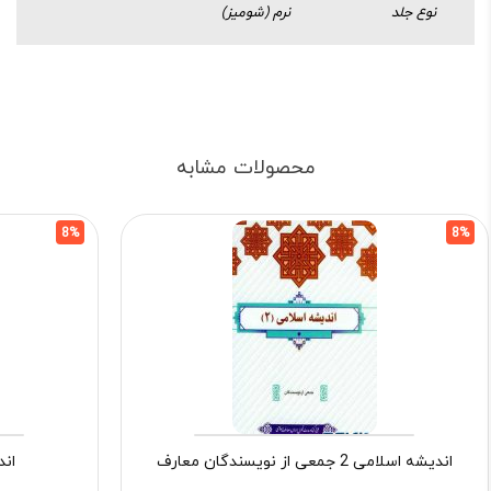
نوع جلد
نرم (شومیز)
محصولات مشابه
8%
8%
اندیشه اسلامی 2 جمعی از نویسندگان معارف
اندیش