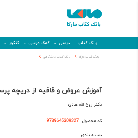
بانک کتاب
درسی
کمک درسی
کنکور
بانک کتاب مارکا
بانک کتاب دانشگاهی
آموزش عروض و قافیه از دریچه پ
دکتر روح الله هادی
کد محصول :
9789645309327
دسته بندی