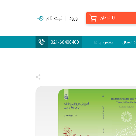
0
ورود
ثبت نام
تومان
 ارسال
تماس با ما
021-66400400