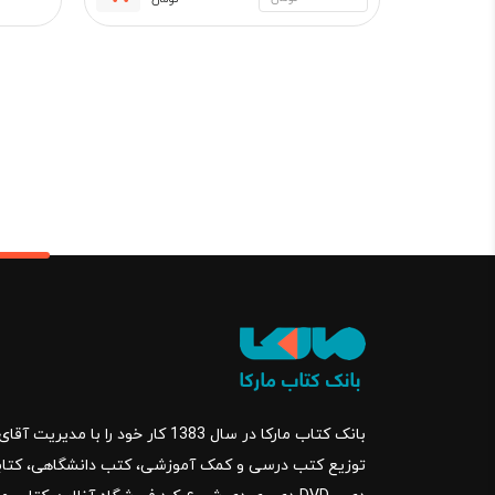
قیمت
قیمت
فعلی:
اصلی:
450,000 تومان.
500,000 تو
بود.
بانک کتاب مارکا در سال 1383 کار خود ر