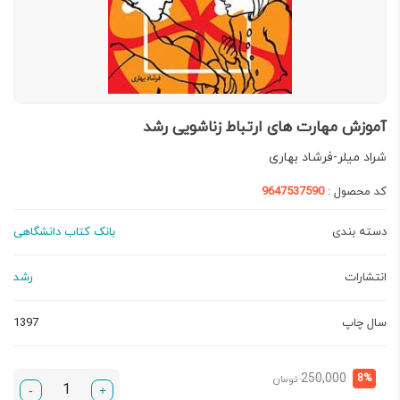
آموزش مهارت های ارتباط زناشویی رشد
شراد میلر-فرشاد بهاری
کد محصول :
9647537590
دسته بندی
بانک کتاب دانشگاهی
انتشارات
رشد
سال چاپ
1397
قیمت
قیمت
250,000
8%
تومان
-
+
فعلی:
اصلی: