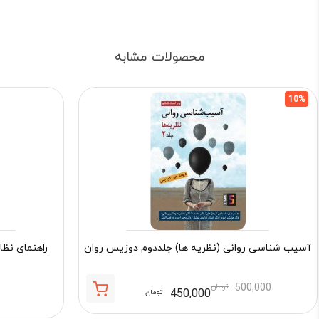
محصولات مشابه
10%
آسیب شناسی روانی (نظریه ها) جلددوم دوزیس روان
راهنمای نظا
500,000
تومان
450,000
تومان
قیمت
قیمت