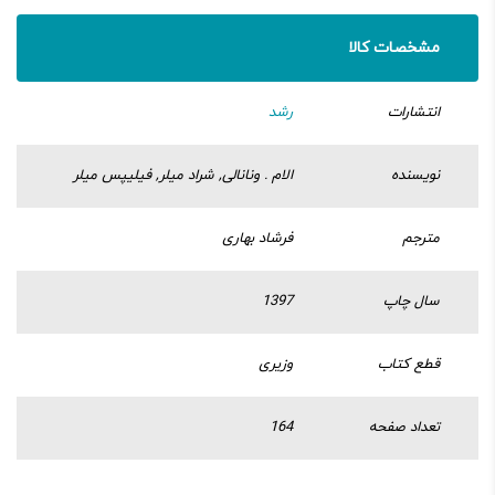
مشخصات کالا
انتشارات
رشد
نویسنده
الام . ونانالی, شراد میلر, فیلیپس میلر
مترجم
فرشاد بهاری
سال چاپ
1397
قطع کتاب
وزیری
تعداد صفحه
164