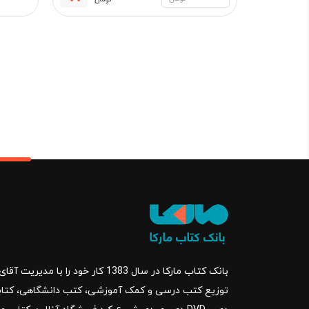
قیمت
قیمت
فعلی:
اصلی:
450,000 تومان.
500,000 تو
بود.
بانک کتاب مارکا در سال 1383 کار خود ر