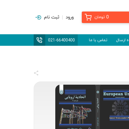
0
ورود
ثبت نام
تومان
 ارسال
تماس با ما
021-66400400