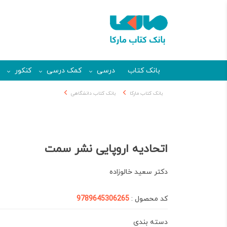
بانک کتاب
درسی
کمک درسی
کنکور
بانک کتاب مارکا
بانک کتاب دانشگاهی
اتحادیه اروپایی نشر سمت
دكتر سعيد خالوزاده
کد محصول :
9789645306265
دسته بندی