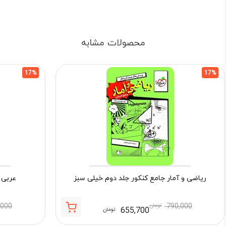
محصولات مشابه
17%
17%
ریاضی و آمار جامع کنکور جلد دوم خیلی سبز
عربی 
790,000
تومان
,000
655,700
تومان
قیمت
قیمت