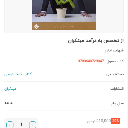
از تخصص به درآمد مبتکران
شهاب اناری
کد محصول :
9789640729847
دسته بندی
کتاب کمک درسی
انتشارات
مبتکران
سال چاپ
1404
قیمت
قیمت
210,000
20%
تومان
-
+
فعلی:
اصلی: