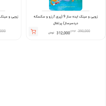
زویی و عینک ایده ساز 9 (پری آرزو و سکسکه
دردسرساز) پرتقال
390,000
تومان
,000
312,000
تومان
قیمت
قیمت
فعلی:
اصلی:
312,000 تومان.
390,000 تومان
بود.