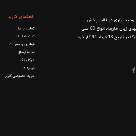
راهنمای کاربر
ا با مدیریت آقای وحید نظری در قالب پخش و
توزیع کتب درسی و کمک آموزشی، کتب دانشگاهی، کتابهای زبان خارجه، انواع CD سی
تماس با ما
ثبت شکایات
دی و DVD دی وی دی شروع کرد.فروشگاه آنلاین کتاب مارکا در تاریخ 18 مرداد 94 کار خود
قوانین و مقررات
نحوه ارسال
مارکا بلاگ
درباره ما
حریم خصوصی کاربر