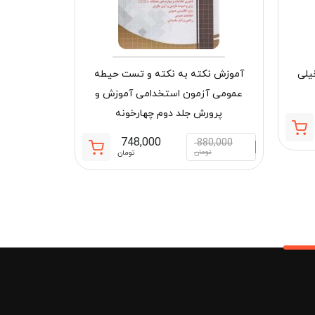
یلی
آموزش نکته به نکته و تست حیطه
عمومی آزمون استخدامی آموزش و
دنیای پپا 53 (لاک پشت وروجک) افق
پرورش جلد دوم چهارخونه
قیمت
قیمت
748,000
880,000
50,000
فعلی:
اصلی:
قیمت
قیمت
تومان
تومان
توم
904,700 تومان.
1,090,000 تومان
فعلی:
اصلی:
بود.
748,000 تومان.
880,000 تومان
بود.