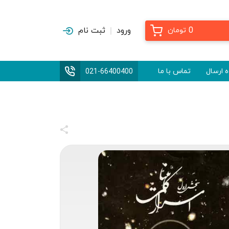
0
ورود
ثبت نام
تومان
 ارسال
تماس با ما
021-66400400