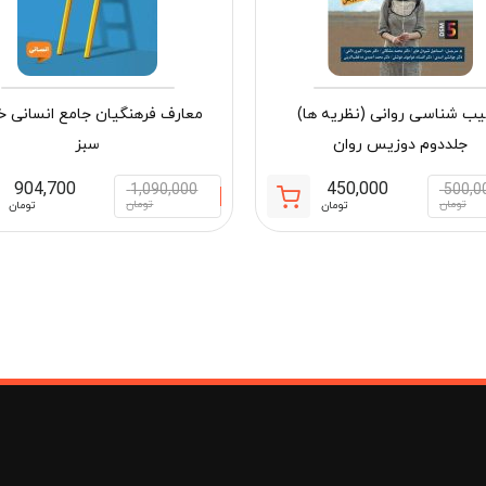
ب شناسی روانی (نظریه ها)
معارف فرهنگیان جامع انسانی خ
جلددوم دوزیس روان
سبز
904,700
450,000
1,090,000
500,0
قیمت
قیمت
تومان
تومان
تومان
تومان
فعلی:
اصلی:
مان
450,000 تومان.
500,000 تومان
بود.