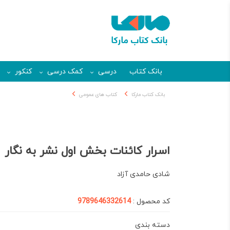
بانک کتاب
درسی
کمک درسی
کنکور
بانک کتاب مارکا
کتاب های عمومی
اسرار کائنات بخش اول نشر به نگار
شادی حامدی آزاد
کد محصول :
9789646332614
دسته بندی