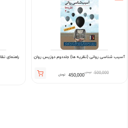
آسیب شناسی روانی (نظریه ها) جلددوم دوزیس روان
راهنمای نظا
500,000
تومان
450,000
تومان
قیمت
قیمت
فعلی:
اصلی:
450,000 تومان.
500,000 تومان
بود.