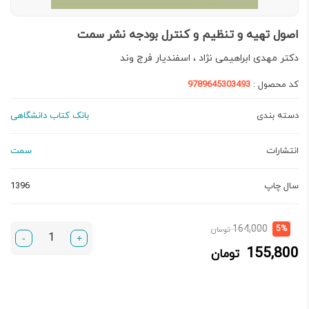
اصول تهیه و تنظیم و کنترل بودجه نشر سمت
دكتر مهدی ابراهيمی ‌نژاد ، اسفنديار فرج‌ وند
کد محصول :
9789645303493
دسته بندی
بانک کتاب دانشگاهی
انتشارات
سمت
سال چاپ
1396
قیمت
قیمت
164,000
5%
تومان
-
+
فعلی:
اصلی:
155,800
تومان
155,800 تومان.
164,000 تومان
بود.