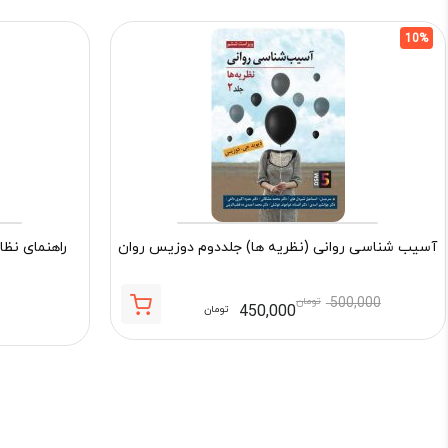
10%
آسیب شناسی روانی (نظریه ها) جلددوم دوزیس روان
راهنمای نظا
500,000
تومان
450,000
تومان
قیمت
قیمت
فعلی:
اصلی:
450,000 تومان.
500,000 تومان
بود.