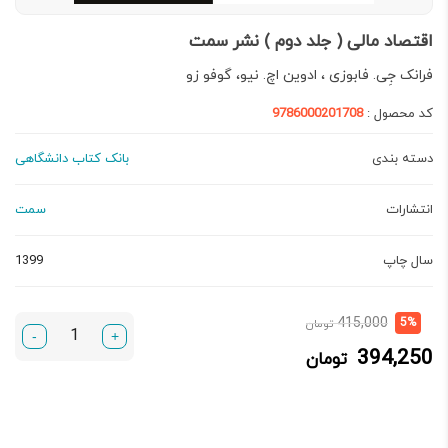
اقتصاد مالی ( جلد دوم ) نشر سمت
فرانک جِی. فابوزی ، ادوین اچ. نیو، گوفو زو
کد محصول :
9786000201708
دسته بندی
بانک کتاب دانشگاهی
انتشارات
سمت
سال چاپ
1399
قیمت
قیمت
415,000
5%
تومان
-
+
فعلی:
اصلی:
394,250
تومان
394,250 تومان.
415,000 تومان
بود.