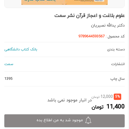
علوم بلاغت و اعجاز قرآن نشر سمت
دكتر يدالله نصيريان
کد محصول :
9789644593567
دسته بندی
بانک کتاب دانشگاهی
انتشارات
سمت
سال چاپ
1395
قیمت
قیمت
12,000
5%
تومان
در انبار موجود نمی باشد
فعلی:
اصلی:
11,400
تومان
11,400 تومان.
12,000 تومان
بود.
موجود شد به من اطلاع بده