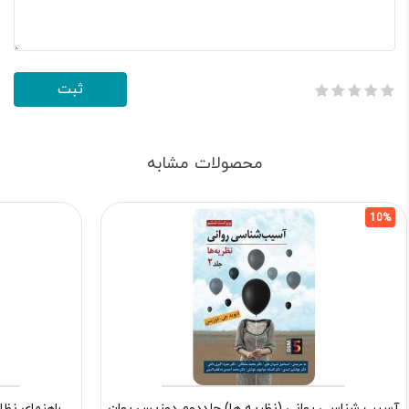
محصولات مشابه
10%
آسیب شناسی روانی (نظریه ها) جلددوم دوزیس روان
راهنمای نظا