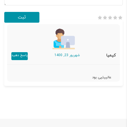
کیمیا
شهریور 23, 1400
پاسخ دهید
عالییئیی بود