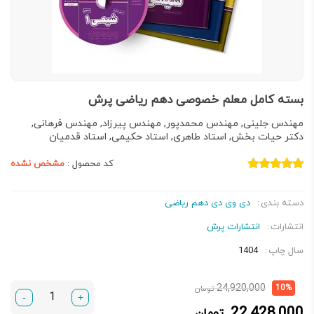
بسته کامل معلم خصوصی دهم ریاضی پرش
مهندس جلینی, مهندس محمدپور, مهندس پیرزاد, مهندس فرهانی,
دکتر حیات بخش, استاد طاهری, استاد حکیمی, استاد قدمیان
کد محصول :
مشخص نشده
دسته بندی
دی وی دی دهم ریاضی
انتشارات
انتشارات پرش
سال چاپ
1404
قیمت
قیمت
24,920,000
10%
تومان
-
+
فعلی:
اصلی:
22,428,000
تومان
22,428,000 تومان.
24,920,000 تومان