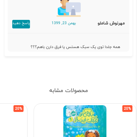
مهرنوش شاملو
بهمن 23, 1399
پاسخ دهید
همه جلدا توی یک سبک هستس یا فرق دارن باهم؟؟؟
محصولات مشابه
20%
20%