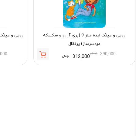
زویی و عینک ایده ساز 9 (پری آرزو و سکسکه
دردسرساز) پرتقال
390,000
تومان
,000
312,000
تومان
قیمت
قیمت
فعلی:
اصلی:
312,000 تومان.
390,000 تومان
بود.