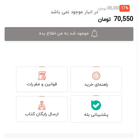
قیمت
قیمت
85,000
17%
تومان
در انبار موجود نمی باشد
فعلی:
اصلی:
70,550
تومان
70,550 تومان.
85,000 تومان
بود.
موجود شد به من اطلاع بده
قوانین و مقررات
راهنمای خرید
ارسال رایگان کتاب
پشتیبانی بله