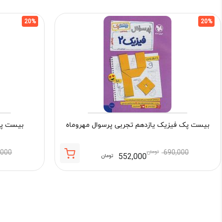
20%
20%
بیست پک فیزیک یازدهم تجربی پرسوال مهروماه
بیست پک
690,000
تومان
,000
552,000
تومان
قیمت
قیمت
فعلی:
اصلی:
552,000 تومان.
690,000 تومان
بود.