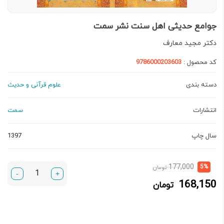
جوامع حدیثی اهل سنت نشر سمت
دكتر مجيد معارف
کد محصول :
9786000203603
دسته بندی
علوم قرآنی و حدیث
انتشارات
سمت
سال چاپ
1397
قیمت
قیمت
177,000
5%
تومان
-
+
فعلی:
اصلی:
168,150
تومان
168,150 تومان.
177,000 تومان
بود.