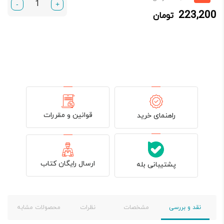
-
+
فعلی:
اصلی:
223,200
تومان
223,200 تومان.
279,000 تومان
بود.
قوانین و مقررات
راهنمای خرید
ارسال رایگان کتاب
پشتیبانی بله
نقد و بررسی
مشخصات
نظرات
محصولات مشابه