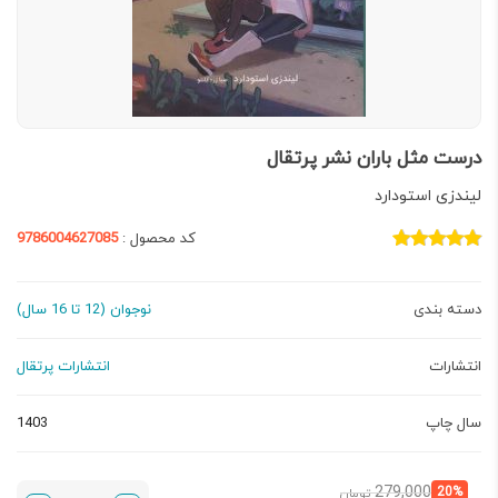
درست مثل باران نشر پرتقال
لیندزی استودارد
کد محصول :
9786004627085
دسته بندی
نوجوان (12 تا 16 سال)
انتشارات
انتشارات پرتقال
سال چاپ
1403
قیمت
قیمت
279,000
20%
تومان