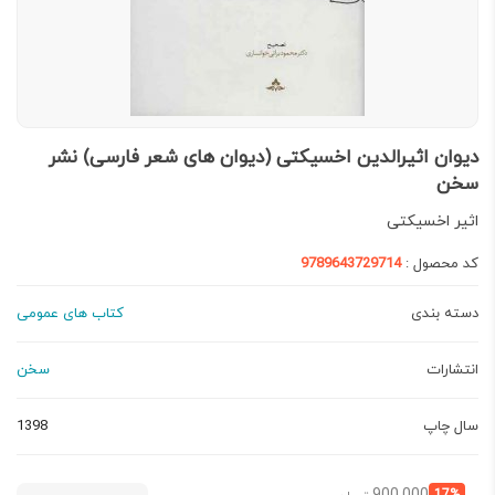
دیوان اثیرالدین اخسیکتی (دیوان های شعر فارسی) نشر
سخن
اثیر اخسیکتی
کد محصول :
9789643729714
دسته بندی
کتاب های عمومی
انتشارات
سخن
سال چاپ
1398
قیمت
قیمت
17%