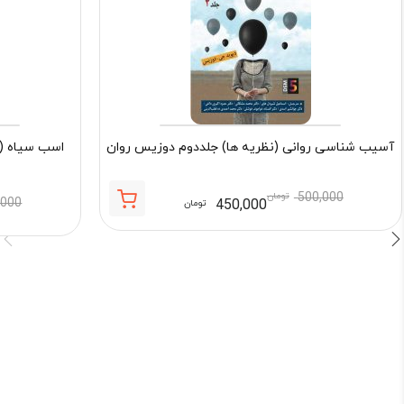
آسیب شناسی روانی (نظریه ها) جلددوم دوزیس روان
اسب سیاه (ر
500,000
تومان
,000
450,000
تومان
قیمت
قیمت
فعلی:
اصلی:
450,000 تومان.
500,000 تومان
بود.