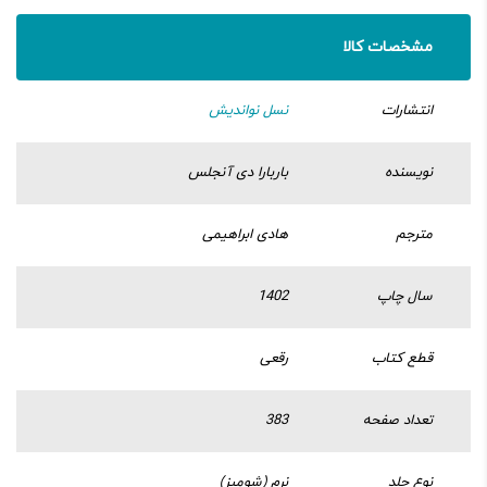
مشخصات کالا
انتشارات
نسل نواندیش
نویسنده
باربارا دی آنجلس
مترجم
هادی ابراهیمی
سال چاپ
1402
قطع کتاب
رقعی
تعداد صفحه
383
نوع جلد
نرم (شومیز)