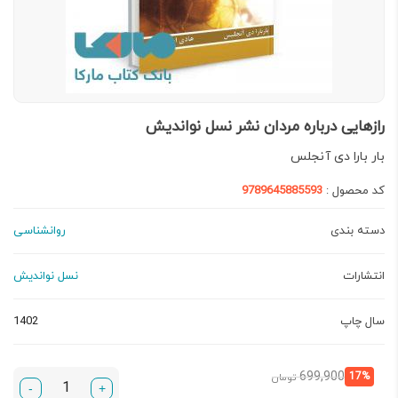
رازهایی درباره مردان نشر نسل نواندیش
بار بارا دی آنجلس
کد محصول :
9789645885593
دسته بندی
روانشناسی
انتشارات
نسل نواندیش
سال چاپ
1402
قیمت
قیمت
699,900
17%
تومان
-
+
فعلی:
اصلی: