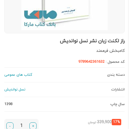
راز لکنت زبان نشر نسل نواندیش
کامبخش فرهمند
کد محصول :
9789642361632
دسته بندی
کتاب های عمومی
انتشارات
نسل نواندیش
سال چاپ
1398
قیمت
قیمت
339,900
17%
تومان
-
+
فعلی:
اصلی: