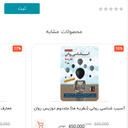
محصولات مشابه
17%
10%
آسیب شناسی روانی (نظریه ها) جلددوم دوزیس روان
معارف 
500,000
تومان
90,000
450,000
تومان