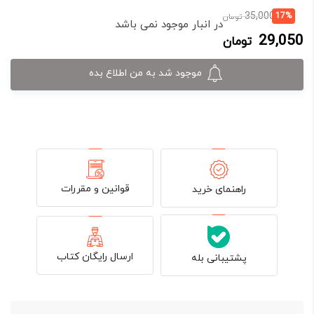
قیمت
قیمت
35,000
17%
تومان
در انبار موجود نمی باشد
فعلی:
اصلی:
29,050
تومان
29,050 تومان.
35,000 تومان
بود.
موجود شد به من اطلاع بده
قوانین و مقررات
راهنمای خرید
ارسال رایگان کتاب
پشتیبانی بله