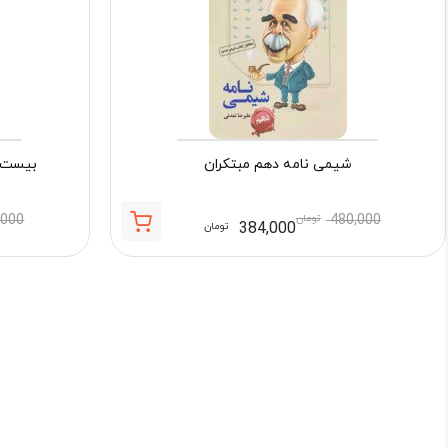
شیمی نامه دهم مبتکران
بیست 
480,000
تومان
,000
384,000
تومان
قیمت
قیمت
فعلی:
اصلی:
384,000 تومان.
480,000 تومان
بود.