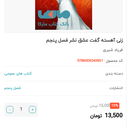
زنی آهسته گفت عشق نشر فصل پنجم
فریاد شیری
کد محصول :
9786003043831
دسته بندی
کتاب های عمومی
انتشارات
فصل پنجم
قیمت
قیمت
15,000
10%
تومان
-
+
فعلی:
اصلی:
13,500
تومان
13,500 تومان.
15,000 تومان
بود.