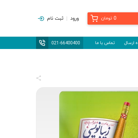
0
ورود
ثبت نام
تومان
 ارسال
تماس با ما
021-66400400