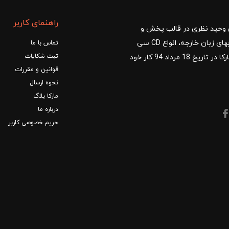
راهنمای کاربر
ا با مدیریت آقای وحید نظری در قالب پخش و
توزیع کتب درسی و کمک آموزشی، کتب دانشگاهی، کتابهای زبان خارجه، انواع CD سی
تماس با ما
ثبت شکایات
دی و DVD دی وی دی شروع کرد.فروشگاه آنلاین کتاب مارکا در تاریخ 18 مرداد 94 کار خود
قوانین و مقررات
نحوه ارسال
مارکا بلاگ
درباره ما
حریم خصوصی کاربر