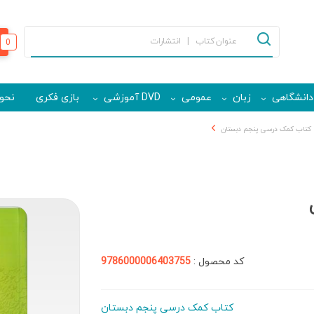
0
دانشگاهی
زبان
عمومی
DVD آموزشی
بازی فکری
نحوه
کتاب کمک درسی پنجم دبستان
کد محصول :
9786000006403755
کتاب کمک درسی پنجم دبستان