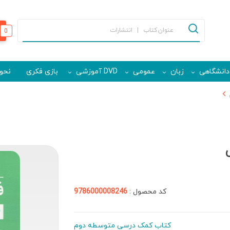
0
دانشگاهی
زبان
عمومی
DVD آموزشی
بازی فکری
نحوه
کد محصول :
9786000008246
کتاب کمک درسی متوسطه دوم