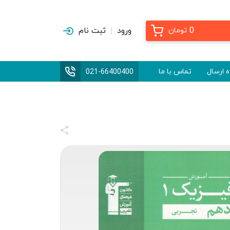
0
ورود
ثبت نام
تومان
 ارسال
تماس با ما
021-66400400