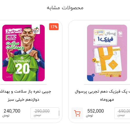
محصولات مشابه
17%
پک فیزیک دهم تجربی پرسوال
جیبی نمره باز سلامت و بهدا
مهروماه
دوازدهم خیلی سبز
240,700
552,000
290,000
690,0
قیمت
قیمت
تومان
تومان
تومان
تومان
فعلی:
اصلی:
مان
552,000 تومان.
690,000 تومان