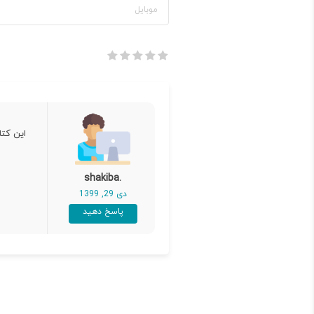
این کتاب 
.shakiba
دی 29, 1399
پاسخ دهید