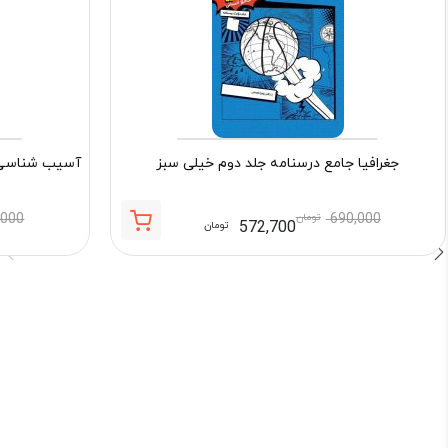
جغرافیا جامع درسنامه جلد دوم خیلی سبز
آسیب شناسی ر
690,000
تومان
,000
572,700
تومان
قیمت
قیمت
فعلی:
اصلی:
572,700 تومان.
690,000 تومان
بود.