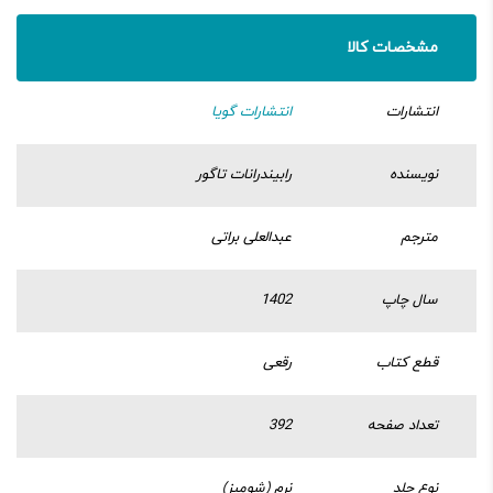
مشخصات کالا
انتشارات
انتشارات گویا
نویسنده
رابیندرانات تاگور
مترجم
عبدالعلی براتی
سال چاپ
1402
قطع کتاب
رقعی
تعداد صفحه
392
نوع جلد
نرم (شومیز)