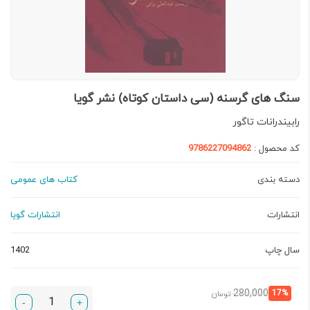
سنگ های گرسنه (سی داستان کوتاه) نشر گویا
رابیندرانات تاگور
کد محصول :
9786227094862
دسته بندی
کتاب های عمومی
انتشارات
انتشارات گویا
سال چاپ
1402
قیمت
قیمت
280,000
17%
تومان
-
+
فعلی:
اصلی: