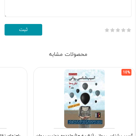
محصولات مشابه
10%
آسیب شناسی روانی (نظریه ها) جلددوم دوزیس روان
راهنمای نظا