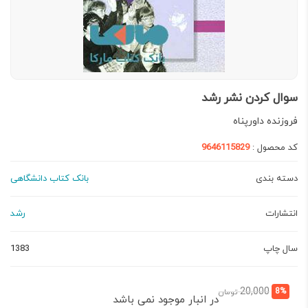
سوال کردن نشر رشد
فروزنده داورپناه
کد محصول :
9646115829
دسته بندی
بانک کتاب دانشگاهی
انتشارات
رشد
سال چاپ
1383
قیمت
قیمت
20,000
8%
تومان
در انبار موجود نمی باشد
فعلی:
اصلی: