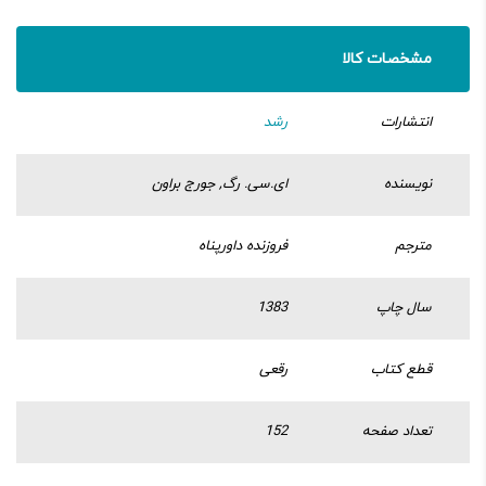
مشخصات کالا
انتشارات
رشد
نویسنده
ای.سی. رگ, جورج براون
مترجم
فروزنده داورپناه
سال چاپ
1383
قطع کتاب
رقعی
تعداد صفحه
152