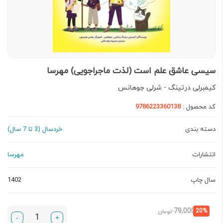
سیسی عاشق علم است (لذت ماجراجویی) مهرسا
کیمبرلی درتینگ - شرلی جوهانس
کد محصول :
9786223360138
دسته بندی
خردسال (3 تا 7 سال)
انتشارات
مهرسا
سال چاپ
1402
قیمت
قیمت
79,000
20%
تومان
-
+
فعلی:
اصلی: