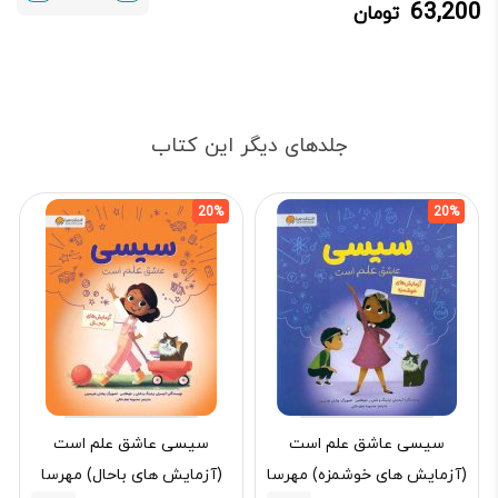
63,200
تومان
63,200 تومان.
79,000 تومان
بود.
جلدهای دیگر این کتاب
20%
20%
سیسی عاشق علم است
سیسی عاشق علم است
(آزمایش های خوشمزه) مهرسا
(آزمایش های باحال) مهرسا