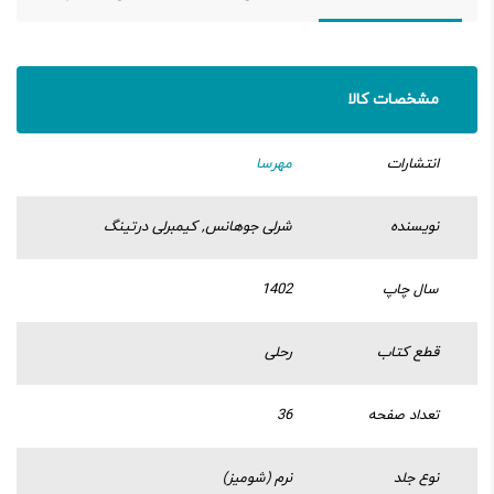
مشخصات کالا
انتشارات
مهرسا
نویسنده
شرلی جوهانس, کیمبرلی درتینگ
سال چاپ
1402
قطع کتاب
رحلی
تعداد صفحه
36
نوع جلد
نرم (شومیز)