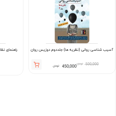
آسیب شناسی روانی (نظریه ها) جلددوم دوزیس روان
راهنمای نظا
500,000
تومان
450,000
تومان
قیمت
قیمت
فعلی:
اصلی:
450,000 تومان.
500,000 تومان
بود.