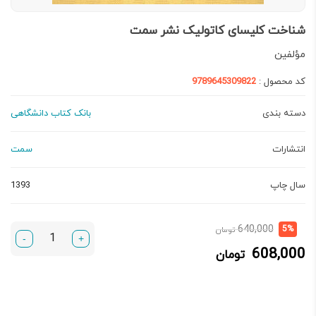
شناخت کلیسای کاتولیک نشر سمت
مؤلفین
کد محصول :
9789645309822
دسته بندی
بانک کتاب دانشگاهی
انتشارات
سمت
سال چاپ
1393
قیمت
قیمت
640,000
5%
تومان
-
+
فعلی:
اصلی:
608,000
تومان
608,000 تومان.
640,000 تومان
بود.