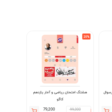
20%
20%
سوال
هشتگ امتحان ریاضی و آمار یازدهم
کاگو
79,200
99,000