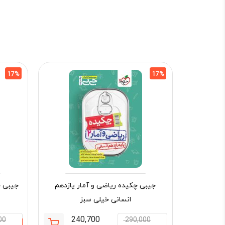
17%
17%
جیبی چکیده ریاضی و آمار یازدهم
جیبی چ
انسانی خیلی سبز
240,700
00
290,000