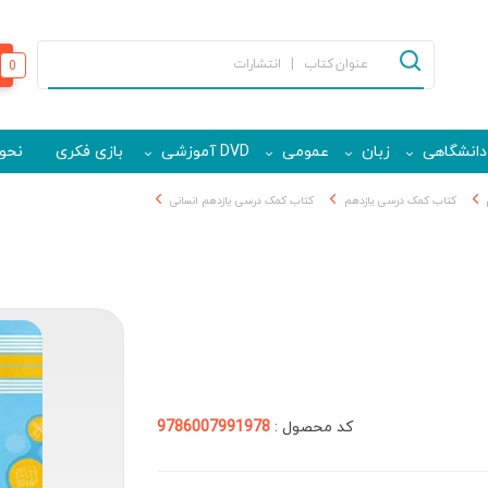
0
دانشگاهی
زبان
عمومی
DVD آموزشی
بازی فکری
نحوه
کتاب کمک درسی یازدهم
کتاب کمک درسی یازدهم انسانی
کد محصول :
9786007991978