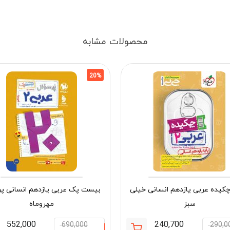
محصولات مشابه
20%
کیده عربی یازدهم انسانی خیلی
بیست پک عربی یازدهم انسانی پر
سبز
مهروماه
552,000
240,700
690,000
290,0