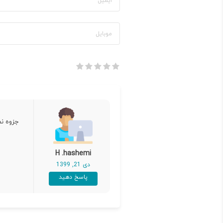
جزوه ن
H .hashemi
دی 21, 1399
پاسخ دهید