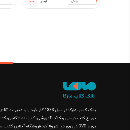
قیمت
قیمت
تومان
تومان
فعلی:
اصلی:
240,700 تومان.
290,000 تو
بود.
بانک کتاب مارکا در سال 1383 کار خود ر