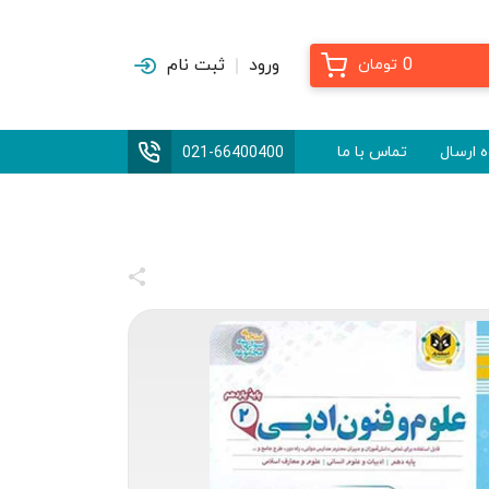
0
ورود
ثبت نام
تومان
 ارسال
تماس با ما
021-66400400