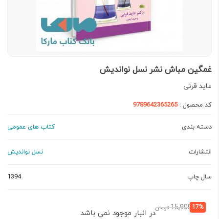
غمگین مباش نشر نسل نواندیش
عاید قرنی
کد محصول :
9789642365265
دسته بندی
کتاب های عمومی
انتشارات
نسل نواندیش
سال چاپ
1394
قیمت
قیمت
15,900
17%
تومان
در انبار موجود نمی باشد
فعلی:
اصلی: