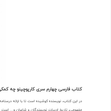
کتاب فارسی چهارم سری کارپوچینو چه کمکی
در این کتاب، نویسنده کوشیده است تا با ارائه درس­نا
مفهومی، تاریخ ادبیات نویسندگان و شاعران و… است. ای