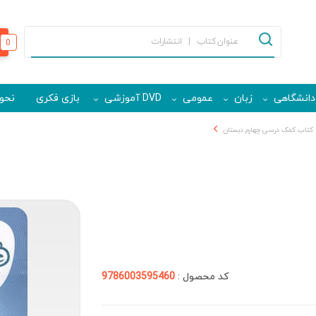
0
دانشگاهی
زبان
عمومی
DVD آموزشی
بازی فکری
نحوه
کتاب کمک درسی چهارم دبستان
کد محصول :
9786003595460