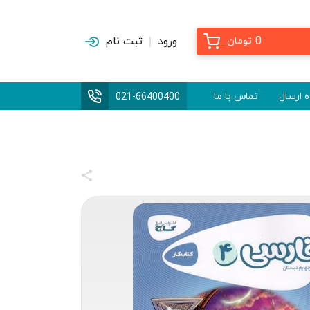
0
ورود
ثبت نام
تومان
 ارسال
تماس با ما
021-66400400