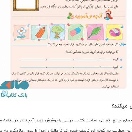
 می­کند؟
مه­ های جامع، تمامی مباحث کتاب درسی را پوشش دهد. آن­چه در درس­نامه
ن مطالب به گونه ­ای تالیف شده­ اند تا دانش­ آموز را بدون دلزدگی، به 