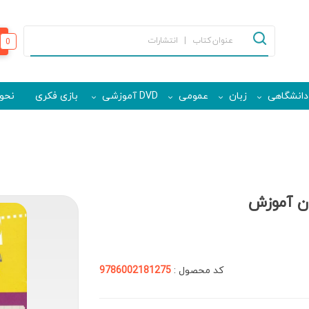
0
دانشگاهی
زبان
عمومی
DVD آموزشی
بازی فکری
نحوه
ان آموزش
کد محصول :
9786002181275