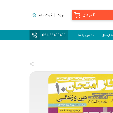
0
ورود
ثبت نام
تومان
 ارسال
تماس با ما
021-66400400