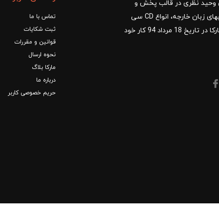
ا با مدیریت آقای وحید نظری در قالب پخش و
توزیع کتب درسی و کمک آموزشی، کتب دانشگاهی، کتابهای زبان خارجه، انواع CD سی
تماس با ما
ثبت شکایات
دی و DVD دی وی دی شروع کرد.فروشگاه آنلاین کتاب مارکا در تاریخ 18 مرداد 94 کار خود
قوانین و مقررات
نحوه ارسال
مارکا بلاگ
درباره ما
حریم خصوصی کاربر