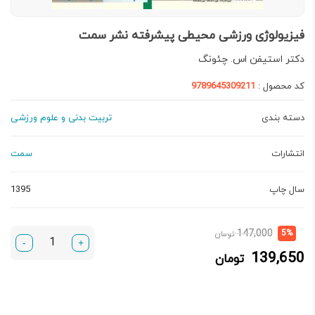
فیزیولوژی ورزشی محیطی پیشرفته نشر سمت
دکتر استیفن اس. چئونگ
کد محصول :
9789645309211
دسته بندی
تربیت بدنی و علوم ورزشی
انتشارات
سمت
سال چاپ
1395
قیمت
قیمت
147,000
5%
تومان
-
+
فعلی:
اصلی:
139,650
تومان
139,650 تومان.
147,000 تومان
بود.