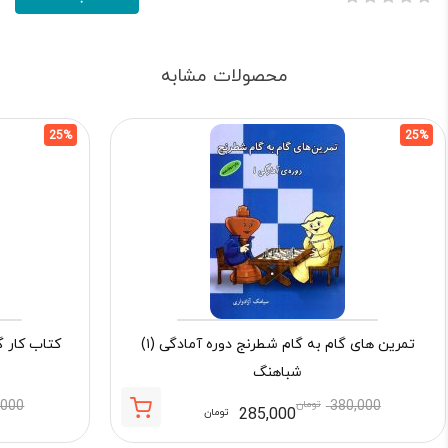
محصولات مشابه
25%
25%
تمرین های گام به گام شطرنج دوره آمادگی (۱)
شباهنگ
380,000
تومان
,000
285,000
تومان
قیمت
قیمت