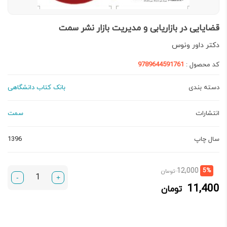
قضایایی در بازاریابی و مدیریت بازار نشر سمت
دكتر داور ونوس
کد محصول :
9789644591761
دسته بندی
بانک کتاب دانشگاهی
انتشارات
سمت
سال چاپ
1396
قیمت
قیمت
12,000
5%
تومان
-
+
فعلی:
اصلی:
11,400
تومان
11,400 تومان.
12,000 تومان
بود.