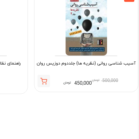
آسیب شناسی روانی (نظریه ها) جلددوم دوزیس روان
راهنمای نظا
500,000
تومان
450,000
تومان
قیمت
قیمت
فعلی:
اصلی:
450,000 تومان.
500,000 تومان
بود.