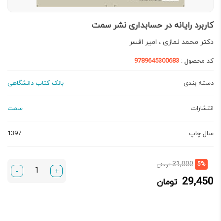
کاربرد رایانه در حسابداری نشر سمت
دكتر محمد نمازی ، امير افسر
کد محصول :
9789645300683
دسته بندی
بانک کتاب دانشگاهی
انتشارات
سمت
سال چاپ
1397
قیمت
قیمت
31,000
5%
تومان
-
+
فعلی:
اصلی:
29,450
تومان
29,450 تومان.
31,000 تومان
بود.