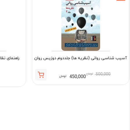
آسیب شناسی روانی (نظریه ها) جلددوم دوزیس روان
راهنمای نظا
500,000
تومان
450,000
تومان
قیمت
قیمت
فعلی:
اصلی:
450,000 تومان.
500,000 تومان
بود.