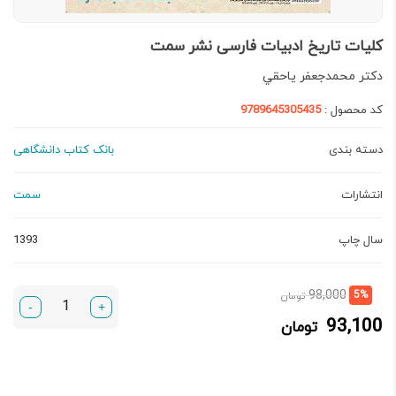
کلیات تاریخ ادبیات فارسی نشر سمت
دكتر محمدجعفر ياحقي
کد محصول :
9789645305435
دسته بندی
بانک کتاب دانشگاهی
انتشارات
سمت
سال چاپ
1393
قیمت
قیمت
98,000
5%
تومان
-
+
فعلی:
اصلی:
93,100
تومان
93,100 تومان.
98,000 تومان
بود.