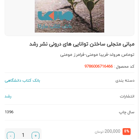
مبانی متجلی ساختن توانایی های درونی نشر رشد
توماس هرولد-فریبا مومنی-فرامرز مومنی
کد محصول :
9786006716466
دسته بندی
بانک کتاب دانشگاهی
انتشارات
رشد
سال چاپ
1396
قیمت
قیمت
200,000
8%
تومان
-
+
فعلی:
اصلی: