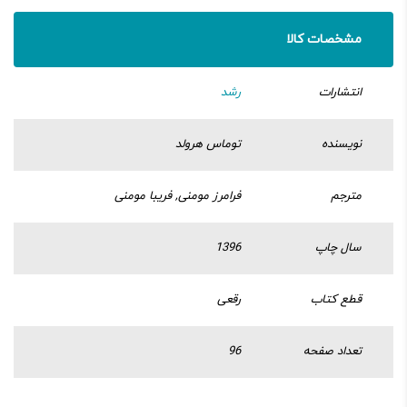
مشخصات کالا
انتشارات
رشد
نویسنده
توماس هرولد
مترجم
فرامرز مومنی, فریبا مومنی
سال چاپ
1396
قطع کتاب
رقعی
تعداد صفحه
96