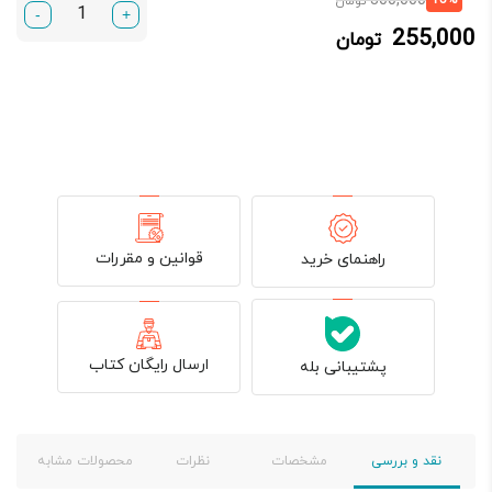
300,000
تومان
-
+
فعلی:
اصلی:
255,000
تومان
255,000 تومان.
300,000 تومان
بود.
قوانین و مقررات
راهنمای خرید
ارسال رایگان کتاب
پشتیبانی بله
نقد و بررسی
مشخصات
نظرات
محصولات مشابه