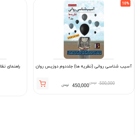
10%
آسیب شناسی روانی (نظریه ها) جلددوم دوزیس روان
راهنمای نظا
500,000
تومان
450,000
تومان
قیمت
قیمت
فعلی:
اصلی:
450,000 تومان.
500,000 تومان
بود.