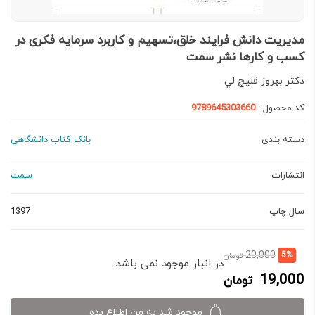
مدیریت دانش فرایند خلق،تسهیم و کاربرد سرمایه فکری در
کسب ‌و‌ کارها نشر سمت
دكتر بهروز قليچ ‌لي
کد محصول :
9789645303660
دسته بندی
بانک کتاب دانشگاهی
انتشارات
سمت
سال چاپ
1397
قیمت
قیمت
20,000
5%
تومان
در انبار موجود نمی باشد
فعلی:
اصلی:
19,000
تومان
19,000 تومان.
20,000 تومان
بود.
موجود شد به من اطلاع بده