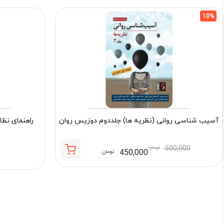
10%
آسیب شناسی روانی (نظریه ها) جلددوم دوزیس روان
راهنمای نظا
500,000
تومان
450,000
تومان
قیمت
قیمت
فعلی:
اصلی:
450,000 تومان.
500,000 تومان
بود.