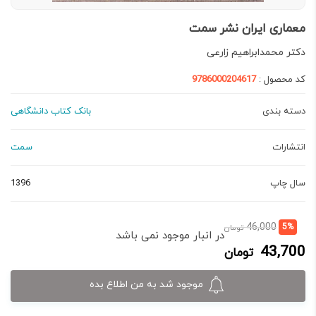
معماری ایران نشر سمت
دکتر محمدابراهیم زارعی
کد محصول :
9786000204617
دسته بندی
بانک کتاب دانشگاهی
انتشارات
سمت
سال چاپ
1396
قیمت
قیمت
46,000
5%
تومان
در انبار موجود نمی باشد
فعلی:
اصلی:
43,700
تومان
43,700 تومان.
46,000 تومان
بود.
موجود شد به من اطلاع بده