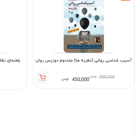
آسیب شناسی روانی (نظریه ها) جلددوم دوزیس روان
راهنمای نظا
500,000
تومان
450,000
تومان
قیمت
قیمت
فعلی:
اصلی:
450,000 تومان.
500,000 تومان
بود.