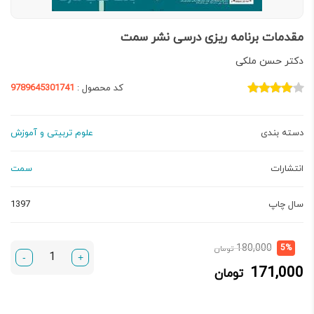
مقدمات برنامه‌ ریزی درسی نشر سمت
دكتر حسن ملكی
کد محصول :
9789645301741
دسته بندی
علوم تربیتی و آموزش
انتشارات
سمت
سال چاپ
1397
قیمت
قیمت
180,000
5%
تومان
-
+
فعلی:
اصلی:
171,000
تومان
171,000 تومان.
180,000 تومان
بود.