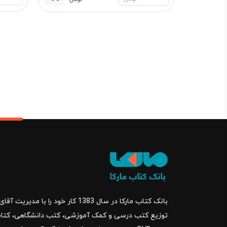
قیمت
قیمت
فعلی:
اصلی:
651,000 تومان.
700,000 تو
بود.
بانک کتاب مارکا در سال 1383 کار خود ر