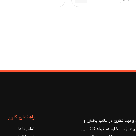
فعلی:
اصلی:
111,600 تومان.
120,000 تومان
مان
بود.
راهنمای کاربر
ا با مدیریت آقای وحید نظری در قالب پخش و
توزیع کتب درسی و کمک آموزشی، کتب دانشگاهی، کتابهای زبان خارجه، انواع CD سی
تماس با ما