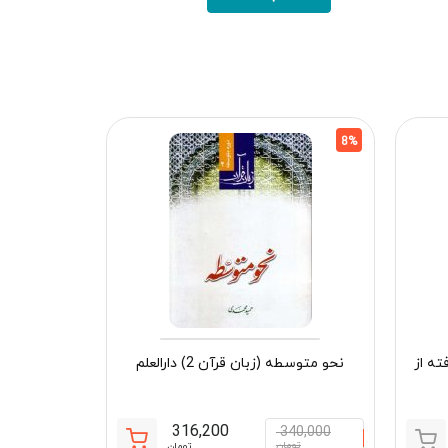
5%
8%
ته از
نحو متوسطه (زبان قرآن 2) دارالعلم
316,200
340,000
قیمت
قیمت
تومان
تومان