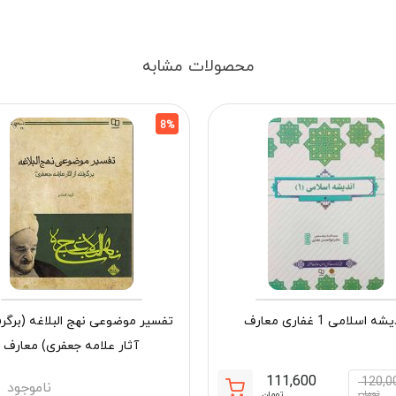
محصولات مشابه
8%
ه اسلامی 1 غفاری معارف
تفسیر موضوعی نهج البلاغه (برگرف
آثار علامه جعفری) معارف
111,600
120,0
ناموجود
قیمت
قیمت
تومان
تومان