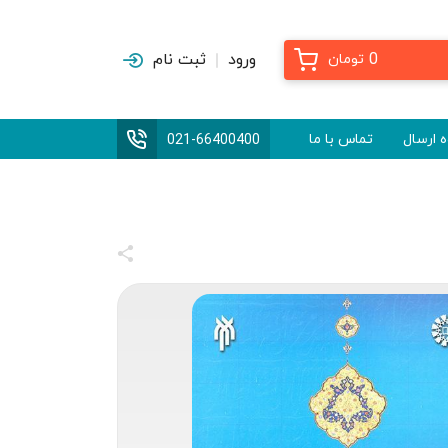
0
ورود
ثبت نام
تومان
 ارسال
تماس با ما
021-66400400