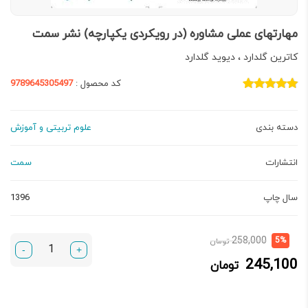
مهارتهای عملی مشاوره (در رویکردی یکپارچه) نشر سمت
كاترين گلدارد ، ديويد گلدارد
کد محصول :
9789645305497
دسته بندی
علوم تربیتی و آموزش
انتشارات
سمت
سال چاپ
1396
قیمت
قیمت
258,000
5%
تومان
-
+
فعلی:
اصلی:
245,100
تومان
245,100 تومان.
258,000 تومان
بود.