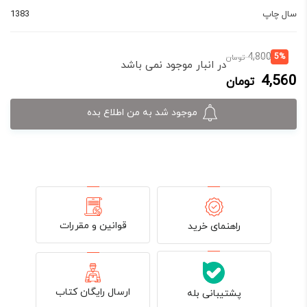
سال چاپ
1383
قیمت
قیمت
4,800
5%
تومان
در انبار موجود نمی باشد
فعلی:
اصلی:
4,560
تومان
4,560 تومان.
4,800 تومان
بود.
موجود شد به من اطلاع بده
قوانین و مقررات
راهنمای خرید
ارسال رایگان کتاب
پشتیبانی بله