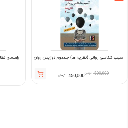
آسیب شناسی روانی (نظریه ها) جلددوم دوزیس روان
راهنمای نظا
500,000
تومان
450,000
تومان
قیمت
قیمت
فعلی:
اصلی:
450,000 تومان.
500,000 تومان
بود.