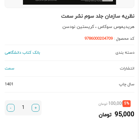
نظریه سازمان جلد سوم نشر سمت
هریدیموس سوکاس ، کریستین نودسن
کد محصول :
9786000204709
دسته بندی
بانک کتاب دانشگاهی
انتشارات
سمت
سال چاپ
1401
قیمت
قیمت
100,000
5%
تومان
-
+
فعلی:
اصلی:
95,000
تومان
95,000 تومان.
100,000 تومان
بود.