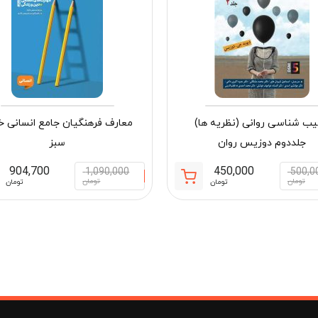
ب شناسی روانی (نظریه ها)
معارف فرهنگیان جامع انسانی خ
جلددوم دوزیس روان
سبز
904,700
450,000
1,090,000
500,0
قیمت
قیمت
تومان
تومان
تومان
تومان
فعلی:
اصلی:
مان
450,000 تومان.
500,000 تومان
بود.