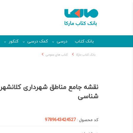
بانک کتاب
درسی
کمک درسی
کنکور
بانک کتاب مارکا
کتاب های عمومی
شناسی
کد محصول :
9789643424527