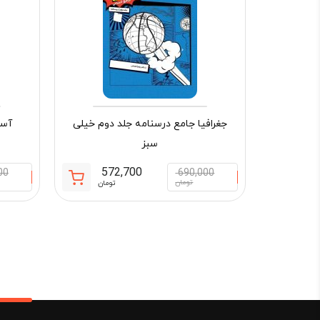
جغرافیا جامع درسنامه جلد دوم خیلی
آسی
سبز
572,700
00
690,000
قیمت
قیمت
تومان
تومان
فعلی:
اصلی:
572,700 تومان.
690,000 تو
بود.