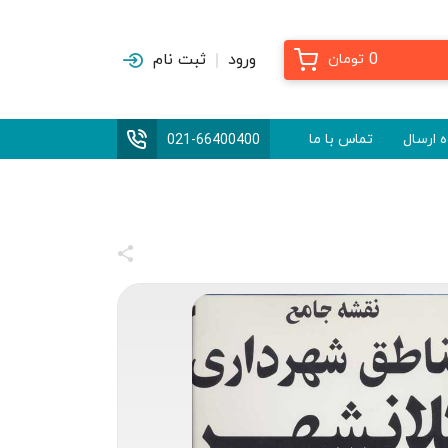
0
ورود
ثبت نام
تومان
 ارسال
تماس با ما
021-66400400