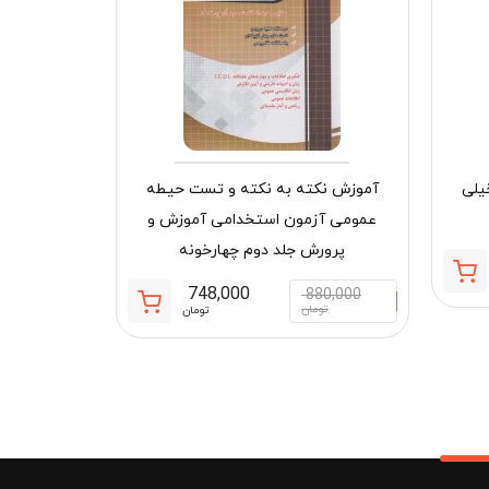
یلی
آموزش نکته به نکته و تست حیطه
عمومی آزمون استخدامی آموزش و
دنیای پپا 53 (لاک پشت وروجک) افق
پرورش جلد دوم چهارخونه
قیمت
قیمت
748,000
880,000
50,000
فعلی:
اصلی:
قیمت
قیمت
تومان
تومان
توم
904,700 تومان.
1,090,000 تومان
فعلی:
اصلی:
بود.
748,000 تومان.
880,000 تومان
بود.