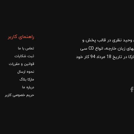
راهنمای کاربر
ا با مدیریت آقای وحید نظری در قالب پخش و
توزیع کتب درسی و کمک آموزشی، کتب دانشگاهی، کتابهای زبان خارجه، انواع CD سی
تماس با ما
ثبت شکایات
دی و DVD دی وی دی شروع کرد.فروشگاه آنلاین کتاب مارکا در تاریخ 18 مرداد 94 کار خود
قوانین و مقررات
نحوه ارسال
مارکا بلاگ
درباره ما
حریم خصوصی کاربر