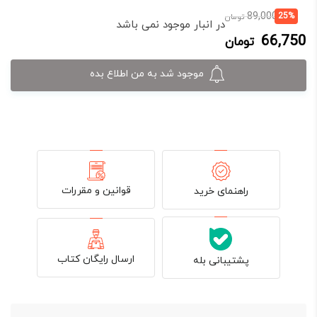
قیمت
قیمت
89,000
25%
تومان
در انبار موجود نمی باشد
فعلی:
اصلی:
66,750
تومان
66,750 تومان.
89,000 تومان
بود.
موجود شد به من اطلاع بده
قوانین و مقررات
راهنمای خرید
ارسال رایگان کتاب
پشتیبانی بله