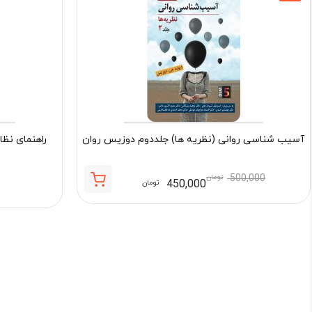
آسیب شناسی روانی (نظریه ها) جلددوم دوزیس روان
راهنمای نظا
500,000
تومان
450,000
تومان
قیمت
قیمت
فعلی:
اصلی:
450,000 تومان.
500,000 تومان
بود.