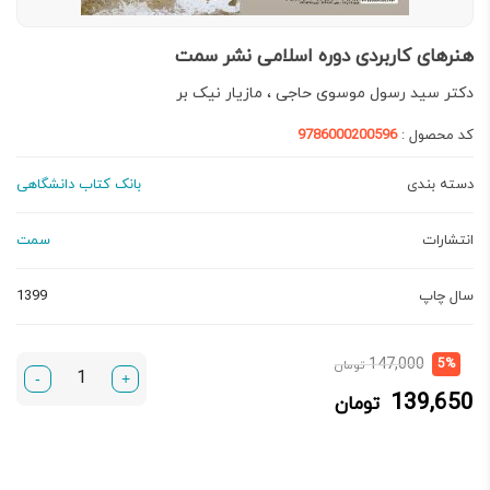
هنرهای کاربردی دوره اسلامی نشر سمت
دکتر سید رسول موسوی حاجی ، مازیار نیک بر
کد محصول :
9786000200596
دسته بندی
بانک کتاب دانشگاهی
انتشارات
سمت
سال چاپ
1399
قیمت
قیمت
147,000
5%
تومان
-
+
فعلی:
اصلی:
139,650
تومان
139,650 تومان.
147,000 تومان
بود.